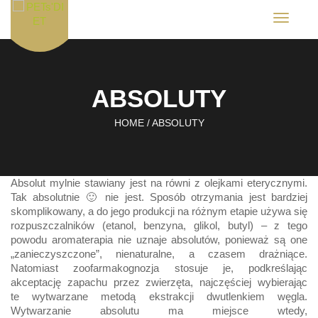
T
o
g
g
l
e
ABSOLUTY
n
a
v
HOME
/
ABSOLUTY
i
g
a
t
i
Absolut mylnie stawiany jest na równi z olejkami eterycznymi.
o
Tak absolutnie 🙂 nie jest. Sposób otrzymania jest bardziej
n
skomplikowany, a do jego produkcji na różnym etapie używa się
rozpuszczalników (etanol, benzyna, glikol, butyl) – z tego
powodu aromaterapia nie uznaje absolutów, ponieważ są one
„zanieczyszczone”, nienaturalne, a czasem drażniące.
Natomiast zoofarmakognozja stosuje je, podkreślając
akceptację zapachu przez zwierzęta, najczęściej wybierając
te wytwarzane metodą ekstrakcji dwutlenkiem węgla.
Wytwarzanie absolutu ma miejsce wtedy,