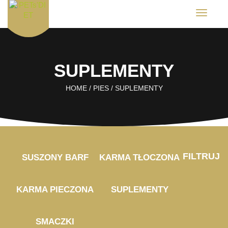
T
o
g
g
l
e
SUPLEMENTY
n
a
v
HOME
/
PIES
/
SUPLEMENTY
i
g
a
t
i
o
n
FILTRUJ
SUSZONY BARF
KARMA TŁOCZONA
KARMA PIECZONA
SUPLEMENTY
SMACZKI