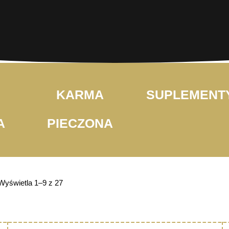
KARMA
SUPLEMENT
A
PIECZONA
Wyświetla 1–9 z 27