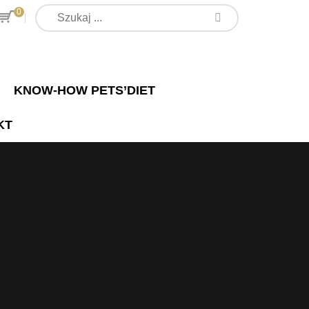
0
KNOW-HOW PETS’DIET
KT