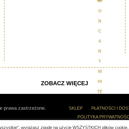
ZOBACZ WIĘCEJ
e prawa zastrzeżone.
SKLEP
PŁATNOŚCI I DO
POLITYKA PRYWATNOŚC
KALKULATOR
KONTA
uj wszystkie”, wyrażasz zgodę na użycie WSZYSTKICH plików cookie.