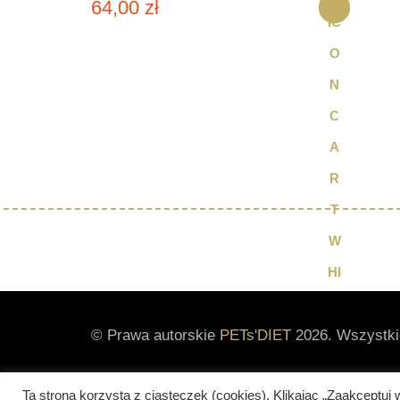
64,00
zł
© Prawa autorskie
PETs'DIET
2026. Wszystki
Ta strona korzysta z ciasteczek (cookies). Klikając „Zaakcept