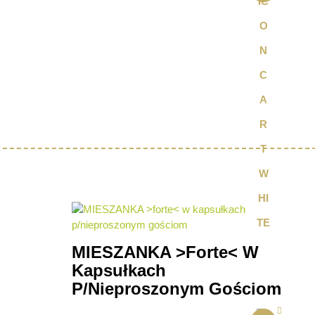
MIESZANKA >forte< W
Kapsułkach
P/nieproszonym Gościom