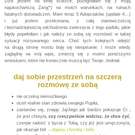
Dziś jestem na innej ścieżce, pożegnałam się z moją
najukochańszą Zarą(*) na moich warunkach, na ruinach
fatalnych doświadczeń. Mam teraz 5 Adopciaków (update 4…)
i już jestem przekonana, z całą stanowczością
i beznadziejnością odchodzenia zwierzęcia z tego padołu, jakie
błędy popełniłam i jak należy ze sobą się rozmówić w takiej
sytuacji rozrywanego serca. Choć tych kolejnych odejść
na drugą stronę mostu boję się nieopisanie. I może wtedy
zaglądnę na mój wpis, zmierzę się z moimi poniższymi
wnioskami, które nie koniecznie muszą być Twoje. Jednak
daj sobie przestrzeń na szczerą
rozmowę ze sobą
nie oczekuj niemożliwego
oceń realnie stan zdrowia swojego Pupila,
zastanów się, znając Ją/Jego jak bardzo pokazuje Ci ,
że jest chory/a,
czy rzeczywiście widzisz, że chce żyć
,
czerpie radość z bycia z Tobą, czy jeż jest umęczony/a,
jak okazuje ból
→objawy choroby i bólu