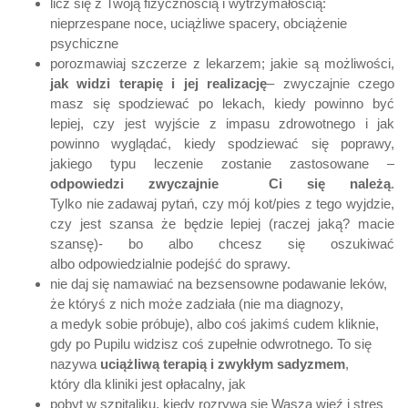
licz się z Twoją fizycznością i wytrzymałością:
nieprzespane noce, uciążliwe spacery, obciążenie
psychiczne
porozmawiaj szczerze z lekarzem; jakie są możliwości,
jak widzi terapię i jej realizację
– zwyczajnie czego
masz się spodziewać po lekach, kiedy powinno być
lepiej, czy jest wyjście z impasu zdrowotnego i jak
powinno wyglądać, kiedy spodziewać się poprawy,
jakiego typu leczenie zostanie zastosowane –
odpowiedzi zwyczajnie Ci się należą
.
Tylko nie zadawaj pytań, czy mój kot/pies z tego wyjdzie,
czy jest szansa że będzie lepiej (raczej jaką? macie
szansę)- bo albo chcesz się oszukiwać
albo odpowiedzialnie podejść do sprawy.
nie daj się namawiać na bezsensowne podawanie leków,
że któryś z nich może zadziała (nie ma diagnozy,
a medyk sobie próbuje), albo coś jakimś cudem kliknie,
gdy po Pupilu widzisz coś zupełnie odwrotnego. To się
nazywa
uciążliwą terapią i zwykłym sadyzmem
,
który dla kliniki jest opłacalny, jak
pobyt w szpitaliku, kiedy rozrywa się Wasza więź i stres