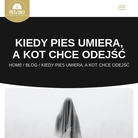
T
o
g
g
l
e
KIEDY PIES UMIERA,
n
a
v
A KOT CHCE ODEJŚĆ
i
g
HOME
/
BLOG
/
KIEDY PIES UMIERA, A KOT CHCE ODEJŚĆ
a
t
i
o
n