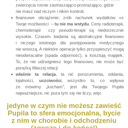
zwierzęcia rośnie zastraszająco-przerażająco, gdzie
nie masz nad niczym i nikim kontroli.
finansowe obciążenie; zrób rachunek wydatków
vs
Twoje możliwości –
tu nie ma wstydu
. Ceny radioterapii,
chemioterapii czy pseudo-terapii są niedorzecznie
wysokie. Czasem badania są abstrakcyjne finansowo
i niczego istotnego dla postępowania medycznego
nie wnoszą. A niektóre operacje tylko przyspieszyć mogą
nieodwracalne (spada odporność), a kosztują majątek.
To, że nie udźwigniesz tego finansowo, nie może być
porażką Waszej relacji
właśnie ta relacja
, ta nić porozumienia, oddania,
lojalności,
uczciwości
, wszystko to, co wpływa
że mówimy „kocham”, jest dla Twojego Pupila
najważniejsze, nic poza tym się nie liczy, więc
jedyne w czym nie możesz zawieść
Pupila to sfera emocjonalna, bycie
z nim w chorobie i odchodzeniu
(zawsze i do końca!)