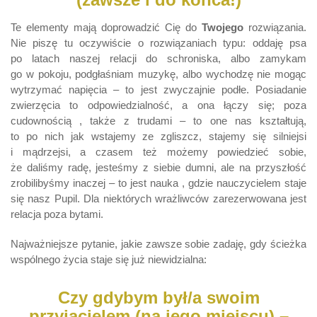
Te elementy mają doprowadzić Cię do
Twojego
rozwiązania.
Nie piszę tu oczywiście o rozwiązaniach typu: oddaję psa
po latach naszej relacji do schroniska, albo zamykam
go w pokoju, podgłaśniam muzykę, albo wychodzę nie mogąc
wytrzymać napięcia – to jest zwyczajnie podłe. Posiadanie
zwierzęcia to odpowiedzialność, a ona łączy się; poza
cudownością , także z trudami – to one nas kształtują,
to po nich jak wstajemy ze zgliszcz, stajemy się silniejsi
i mądrzejsi, a czasem też możemy powiedzieć sobie,
że daliśmy radę, jesteśmy z siebie dumni, ale na przyszłość
zrobilibyśmy inaczej – to jest nauka , gdzie nauczycielem staje
się nasz Pupil. Dla niektórych wrażliwców zarezerwowana jest
relacja poza bytami.
Najważniejsze pytanie, jakie zawsze sobie zadaję, gdy ścieżka
wspólnego życia staje się już niewidzialna:
Czy gdybym był/a swoim
przyjacielem (na jego miejscu) –