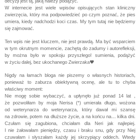
decyzji jest tą, jaką należy podążyć.
W internecie jest wiele wpisów opisujących stan kliniczny
zwierzęcia, który ma podpowiedzieć po czym poznać, że pies
umiera, kiedy nadchodzi koci czas. My tym tutaj nie będziemy
się zajmować.
Ten wpis nie jest kluczem, nie jest prawdą. Ma być wsparciem
w tym okrutnym momencie, zachętą do zadumy i autorefleksji,
by można było w spokoju przyszłego! sumienia, podążyć
w życiu dalej, bez ukochanego Zwierzaka🖤
Nigdy na łamach bloga nie piszemy o własnych historiach,
ponieważ to zaburza obiektywną ocenę, ale tu to chyba
właściwy moment:
Nie mogę sobie wybaczyć, a upłynęło już ponad 14 lat ,
że pozwoliłam by moja Nerisa (*) umierała długo, wożona
od weterynarza do weterynarza, który dawał mi szansę
na zdrowie, potem na dłuższe życie, a na końcu na… kilka dni.
Czułam się zagubiona, chciałam dla Neri jak najlepiej.
I nie żałowałam pieniędzy, czasu i braku snu, gdy przy Niej
czuwałam i słyszałam każdy jej skrzypiący oddech. Wtedy