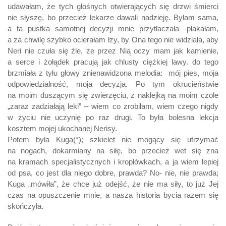
udawałam, że tych głośnych otwierających się drzwi śmierci
nie słyszę, bo przecież lekarze dawali nadzieję. Byłam sama,
a ta pustka samotnej decyzji mnie przytłaczała -płakałam,
a za chwilę szybko ocierałam łzy, by Ona tego nie widziała, aby
Neri nie czuła się źle, że przez Nią oczy mam jak kamienie,
a serce i żołądek pracują jak chlusty ciężkiej lawy. do tego
brzmiała z tyłu głowy znienawidzona melodia: mój pies, moja
odpowiedzialność, moja decyzja. Po tym okrucieństwie
na moim duszącym się zwierzęciu, z naklejką na moim czole
„zaraz zadziałają leki” – wiem co zrobiłam, wiem czego nigdy
w życiu nie uczynię po raz drugi. To była bolesna lekcja
kosztem mojej ukochanej Nerisy.
Potem była Kuga(*); szkielet nie mogący się utrzymać
na nogach, dokarmiany na siłę, bo przecież wet się zna
na kramach specjalistycznych i kroplówkach, a ja wiem lepiej
od psa, co jest dla niego dobre, prawda? No- nie, nie prawda;
Kuga „mówiła”, że chce już odejść, że nie ma siły, to już Jej
czas na opuszczenie mnie, a nasza historia bycia razem się
skończyła.