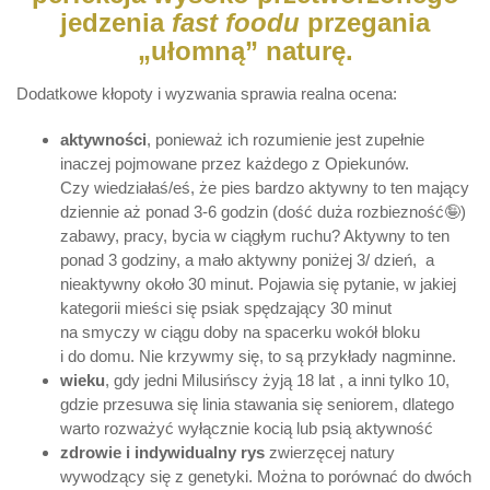
jedzenia
fast foodu
przegania
„ułomną” naturę.
Dodatkowe kłopoty i wyzwania sprawia realna ocena:
aktywności
, ponieważ ich rozumienie jest zupełnie
inaczej pojmowane przez każdego z Opiekunów.
Czy wiedziałaś/eś, że pies bardzo aktywny to ten mający
dziennie aż ponad 3-6 godzin (dość duża rozbiezność🤪)
zabawy, pracy, bycia w ciągłym ruchu? Aktywny to ten
ponad 3 godziny, a mało aktywny poniżej 3/ dzień, a
nieaktywny około 30 minut. Pojawia się pytanie, w jakiej
kategorii mieści się psiak spędzający 30 minut
na smyczy w ciągu doby na spacerku wokół bloku
i do domu. Nie krzywmy się, to są przykłady nagminne.
wieku
, gdy jedni Milusińscy żyją 18 lat , a inni tylko 10,
gdzie przesuwa się linia stawania się seniorem, dlatego
warto rozważyć wyłącznie kocią lub psią aktywność
zdrowie i indywidualny rys
zwierzęcej natury
wywodzący się z genetyki. Można to porównać do dwóch