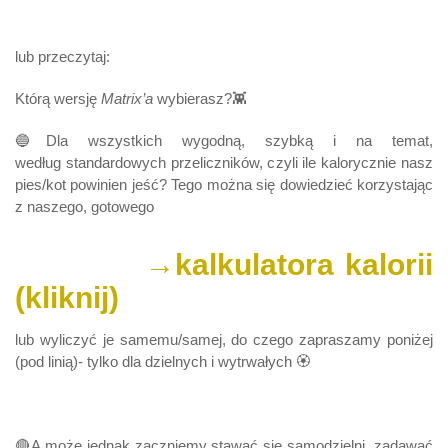
lub przeczytaj:
Którą wersję
Matrix’a
wybierasz?👾
🔵Dla wszystkich wygodną, szybką i na temat,
według standardowych przeliczników, czyli ile kalorycznie nasz
pies/kot powinien jeść? Tego można się dowiedzieć korzystając
z naszego, gotowego
→kalkulatora kalorii
(kliknij)
lub wyliczyć je samemu/samej, do czego zapraszamy poniżej
(pod linią)- tylko dla dzielnych i wytrwałych 🏵
🔴A może jednak zaczniemy stawać się samodzielni, zadawać