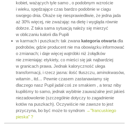
kobiet, ważących tyle samo , o podobnym wzroście
i wieku, spędzające czas bardzo podobnie w ciagu
swojego dnia. Okaże się niesprawiedliwie, że jedna jada
aż 30% więcej, nie zważając na dietę i wygląda równie
dobrze. Z taka sama sytuacją należy się mierzyć
w obliczaniu kalorii dla Pupili
w karmach i puszkach: tak zwana
kategoria otwarta
dla
podrobów, gdzie producent nie ma obowiązku informować
o zmianach; i daje więcej wątróbki niż żołądków
nie zmieniając etykiety, co mieści się jak najbardziej
w granicach prawa. Jednak kaloryczność ulega
transformacji, i rzecz jasna: ilość tłuszczu, aminokwasów,
witamin , itd… Pewnie czasem zastanawiamy się
dlaczego nasz Pupil jadał coś ze smakiem , a teraz niby
kupiliśmy to samo, jednak wybitnie zauważalne jest jakieś
niezadowolenie (szczególnie dotyczy to zagadnienie
kotów na puszkach). Oczywiście nie zawsze to jest
przyczyna, bo być może to syndrom
→”francuskiego
pieska” ?