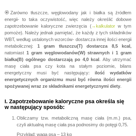
🏵Zarówno tłuszcze, węglowodany jak i białka są źródłem
energii- to taka oczywistość, więc należy określić dobowe
zapotrzebowanie kaloryczne zwierzęcia (
→kalkulator
w tym
pomoże). Należy jednak pamiętać, że każdy z tych składników
WBT, według ustalonych wzorców- dostarcza innej ilości energii
metabolicznej:
1 gram tłuszczu(T) dostarcza 8,5 kcal,
natomiast
1 gram węglowodanów(W) strawnych i 1 gram
białka(B) ogólnego dostarczają po 4,0 kcal
. Aby utrzymać
masę ciała psa czy kota na stałym poziomie, bilans
energetyczny musi być następujący:
ilość wydatków
energetycznych organizmu musi być równa ilości energii
spożywanej wraz ze składnikami energetycznymi diety
.
I. Zapotrzebowanie kaloryczne psa określa się
w następujący sposób:
Obliczamy tzw. metaboliczną masę ciała (m.m.) psa,
czyli aktualną masę ciała psa podnosimy do potęgi 0,75.
Przykład: waga psa – 13 kg