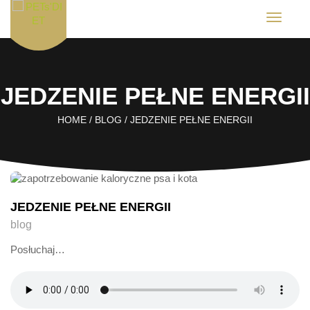
T
o
g
g
l
e
JEDZENIE PEŁNE ENERGII
n
a
v
HOME
/
BLOG
/
JEDZENIE PEŁNE ENERGII
i
g
a
t
i
o
n
JEDZENIE PEŁNE ENERGII
blog
Posłuchaj…