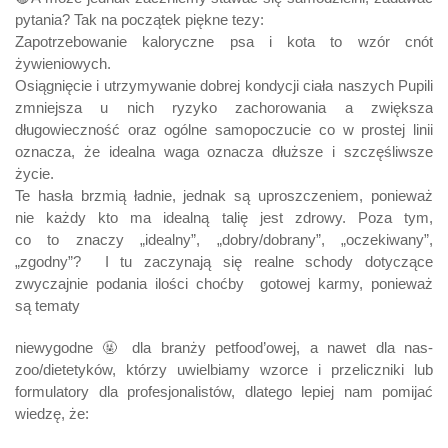
pytania? Tak na początek piękne tezy:
Zapotrzebowanie kaloryczne psa i kota to wzór cnót
żywieniowych.
Osiągnięcie i utrzymywanie dobrej kondycji ciała naszych Pupili
zmniejsza u nich ryzyko zachorowania a zwiększa
długowieczność oraz ogólne samopoczucie co w prostej linii
oznacza, że idealna waga oznacza dłuższe i szczęśliwsze
życie.
Te hasła brzmią ładnie, jednak są uproszczeniem, ponieważ
nie każdy kto ma idealną talię jest zdrowy. Poza tym,
co to znaczy „idealny”, „dobry/dobrany”, „oczekiwany”,
„zgodny”? I tu zaczynają się realne schody dotyczące
zwyczajnie podania ilości choćby gotowej karmy, ponieważ
są tematy
niewygodne 🤬 dla branży petfood’owej, a nawet dla nas-
zoo/dietetyków, którzy uwielbiamy wzorce i przeliczniki lub
formulatory dla profesjonalistów, dlatego lepiej nam pomijać
wiedzę, że: