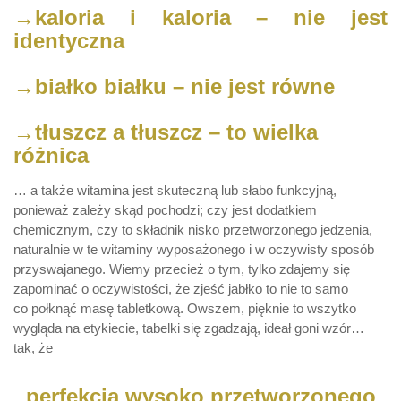
→kaloria i kaloria – nie jest
identyczna
→białko białku – nie jest równe
→tłuszcz a tłuszcz – to wielka
różnica
… a także witamina jest skuteczną lub słabo funkcyjną,
ponieważ zależy skąd pochodzi; czy jest dodatkiem
chemicznym, czy to składnik nisko przetworzonego jedzenia,
naturalnie w te witaminy wyposażonego i w oczywisty sposób
przyswajanego. Wiemy przecież o tym, tylko zdajemy się
zapominać o oczywistości, że zjeść jabłko to nie to samo
co połknąć masę tabletkową. Owszem, pięknie to wszytko
wygląda na etykiecie, tabelki się zgadzają, ideał goni wzór…
tak, że
perfekcja wysoko przetworzonego