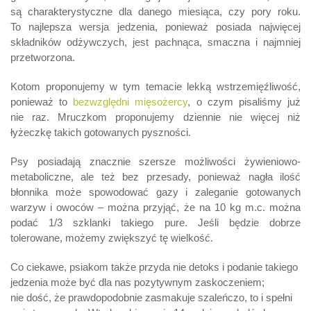
są charakterystyczne dla danego miesiąca, czy pory roku.
To najlepsza wersja jedzenia, ponieważ posiada najwięcej
składników odżywczych, jest pachnąca, smaczna i najmniej
przetworzona.
Kotom proponujemy w tym temacie lekką wstrzemięźliwość,
ponieważ to
bezwzględni mięsożercy
, o czym pisaliśmy już
nie raz. Mruczkom proponujemy dziennie nie więcej niż
łyżeczkę takich gotowanych pyszności.
Psy posiadają znacznie szersze możliwości żywieniowo-
metaboliczne, ale też bez przesady, ponieważ nagła ilość
błonnika może spowodować gazy i zaleganie gotowanych
warzyw i owoców – można przyjąć, że na 10 kg m.c. można
podać 1/3 szklanki takiego pure. Jeśli będzie dobrze
tolerowane, możemy zwiększyć tę wielkość.
Co ciekawe, psiakom także przyda nie detoks i podanie takiego
jedzenia może być dla nas pozytywnym zaskoczeniem;
nie dość, że prawdopodobnie zasmakuje szaleńczo, to i spełni