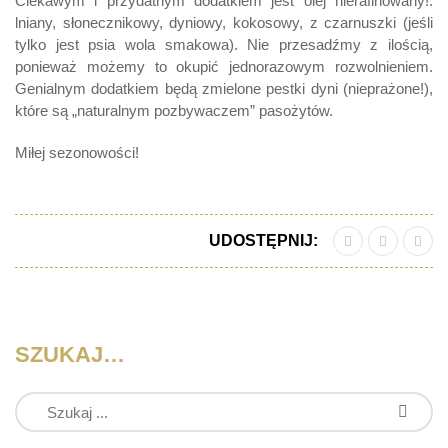
Ciekawym i przydatnym dodatkiem jest olej nierafinowany!:
lniany, słonecznikowy, dyniowy, kokosowy, z czarnuszki (jeśli
tylko jest psia wola smakowa). Nie przesadźmy z ilością,
ponieważ możemy to okupić jednorazowym rozwolnieniem.
Genialnym dodatkiem będą zmielone pestki dyni (nieprażone!),
które są „naturalnym pozbywaczem” pasożytów.
Miłej sezonowości!
UDOSTĘPNIJ:
SZUKAJ…