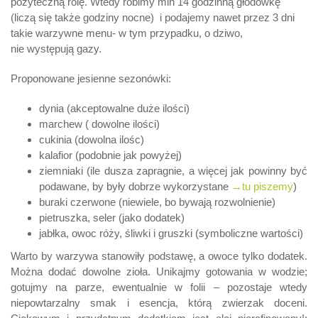
pożyteczną rolę. Wtedy robimy min 14 godzinną głodówkę
(liczą się także godziny nocne) i podajemy nawet przez 3 dni
takie warzywne menu- w tym przypadku, o dziwo,
nie występują gazy.
Proponowane jesienne sezonówki:
dynia (akceptowalne duże ilości)
marchew ( dowolne ilości)
cukinia (dowolna ilośc)
kalafior (podobnie jak powyżej)
ziemniaki (ile dusza zapragnie, a więcej jak powinny być
podawane, by były dobrze wykorzystane
→tu piszemy
)
buraki czerwone (niewiele, bo bywają rozwolnienie)
pietruszka, seler (jako dodatek)
jabłka, owoc róży, śliwki i gruszki (symboliczne wartości)
Warto by warzywa stanowiły podstawę, a owoce tylko dodatek.
Można dodać dowolne zioła. Unikajmy gotowania w wodzie;
gotujmy na parze, ewentualnie w folii – pozostaje wtedy
niepowtarzalny smak i esencja, którą zwierzak doceni.