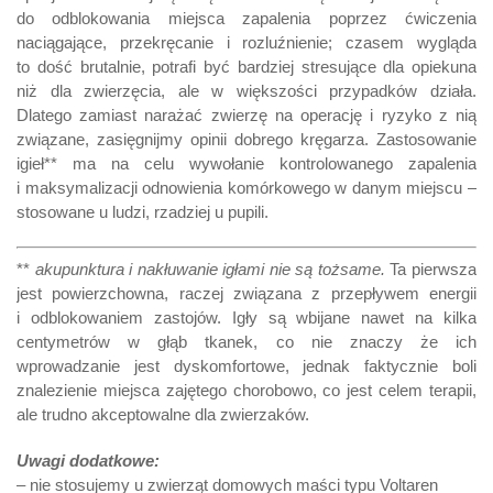
do odblokowania miejsca zapalenia poprzez ćwiczenia
naciągające, przekręcanie i rozluźnienie; czasem wygląda
to dość brutalnie, potrafi być bardziej stresujące dla opiekuna
niż dla zwierzęcia, ale w większości przypadków działa.
Dlatego zamiast narażać zwierzę na operację i ryzyko z nią
związane, zasięgnijmy opinii dobrego kręgarza. Zastosowanie
igieł** ma na celu wywołanie kontrolowanego zapalenia
i maksymalizacji odnowienia komórkowego w danym miejscu –
stosowane u ludzi, rzadziej u pupili.
**
akupunktura i nakłuwanie igłami nie są tożsame.
Ta pierwsza
jest powierzchowna, raczej związana z przepływem energii
i odblokowaniem zastojów. Igły są wbijane nawet na kilka
centymetrów w głąb tkanek, co nie znaczy że ich
wprowadzanie jest dyskomfortowe, jednak faktycznie boli
znalezienie miejsca zajętego chorobowo, co jest celem terapii,
ale trudno akceptowalne dla zwierzaków.
Uwagi dodatkowe:
– nie stosujemy u zwierząt domowych maści typu Voltaren