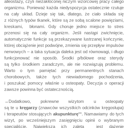
alleostazy, czyli niezakłóconej niczym wzorcowej pracy całego
organizmu. Ponieważ każda niedyspozycja ostatecznie rzutuje
na cały układ. Dzieje się tak, dlatego, że ciało składa się
z różnych typów tkanek, które są ze sobą scalone powięziami,
kreskami, błonami. Gdy choruje jedno miejsce to stres
przenosi się na cały organizm. Jeśli nastąpi zwichnięcie,
automatycznie funkcje są przekazywane lustrzanej kończynie,
której obciążenie jest podwójne, zmienia się przepływ impulsów
nerwowych – a taka sytuacja daleka jest od równowagi, i długo
funkcjonować nie sposób. Środki p/bólowe oraz sterydy
są tylko środkiem zaradczym, ale nie rozwiązują problemu.
Warto o tym pamiętać przy permanentnych stanach
chorobowych, także tych niewiadomego pochodzenia,
i poszukać pomocy właśnie u osteopaty. Decyzja o operacji
zawsze powinna być ostatecznością.
→Dodatkowo, pokrewne wizytom u osteopaty
są te u
kręgarzy
(znawców wszystkich odcinków kręgosłupa)
i terapeutów stosujących
akupunkturę
**. Namawiamy do tych
wizyt, po wcześniejszym zasięgnięciu opinii o wybranym
specjaliście. Największą ich zaletą jest dążenie