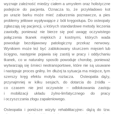
wyznaje zależność miedzy ciałem a umysłem oraz holistyczne
podejście do pacjenta. Oznacza to, że przykładowo kot
po urazie barku może mieć zaburzenia poznawcze, a pies
problemy jelitowe wypływające z bóli kręgosłupa. Do osteopaty
zgłaszają się pacjencji, u których standardowe metody leczenia
zawiodły, ponieważ nie bierze się pod uwagę oczywistego
połączenia tkanek miękkich z kostnymi, których wada
powoduje bezobjawowy patologiczny przekaz nerwowy.
Wynikiem może też być zablokowany skurczem mięsień lub
ścięgno, następnie pojawia się zastój w pracy i oddychaniu
tkanek, co w naturalny sposób powoduje chorobę, ponieważ
wytwarzają się śmieci neotransportowe, które nie są usuwane
i następuje proces gnilny. Im dłużej ta sytuacja ma miejsce, tym
szerszy kręg efektu motyla roztacza. Osteopatia dąży,
przynajmniej w kilku sesjach, do dotarcia do źródła –
co czasem nie jest oczywiste – odblokowania zastoju
i mobilizacji układu żylno-limfatycznego do pracy
i oczyszczania złogu zapaleniowego.
Osteopatia i poniższe wizyty rehabilitacyjne↓ dążą do tzw.