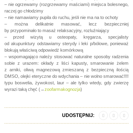
– nie ogrzewamy (rozgrzewamy maściami) miejsca bolesnego,
raczej go chłodzimy
– nie namawiamy pupila do ruchu, jeśli nie ma na to ochoty
– można delikatnie masować, lecz bezpieczniej
by przypominało to masaż relaksacyjny, rozluźniający
– przed wizytą u osteopaty, kręgarza, specjalisty
od akupunktury odstawiamy sterydy i leki p/bólowe, ponieważ
blokują właściwą odpowiedź komórkową
– wspomagająco należy stosować naturalne sposoby radzenia
sobie z urazem: okłady z liści kapusty, smarowanie żelem
z arniki, oliwą magnezową zmieszaną z bezpieczną ilością
DMSO, olejki eteryczne do wdychania – nie wolno smarować!!!!
typu boswelia, żywokost, laur – ale tylko wtedy, gdy zwierzę
wyrazi taką chęć (→
zoofarmakognozja
)
UDOSTĘPNIJ: