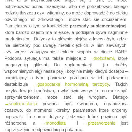
potrzebować ponad przeciętną, albo nie potrzebować takiego
rodzaju tłuszczu czy witaminy, co może doprowadzić do efektu
odwrotnego niż zdrowotnego i może stać się obciążeniem
.
Pamiętajmy o tym w kontekście
przesady suplementacyjnej,
która bardzo często ma miejsce, a podbijana bywa nagminnie
marketingiem. Dotyczy to głównie olejów z łososia/ryb, gdzie
nie bierzemy pod uwagę metali ciężkich w nim zawartych,
czy wręcz zasypywanie tlenkiem wapnia w diecie BARF.
Podobna sytuacja ma także miejsce z
→drożdżami,
które
magazynują glifosat. Do suplementacji (tu choćby
wspomnianych alg) nasze psy i koty nie miały kiedyś dostępu –
pamiętajmy o tym, ponieważ przesada w ich podawaniu
destabilizuje
→gospodarkę hormonalną tarczycy
. Takich
przykładów jest mnóstwo, a właściwie wszystko, co może być
sprzymierzeńcem, może stać się wrogiem. Dlatego
→suplementacja
powinna być świadoma, ograniczona
czasowo, do momentu korekty parametrów które chcemy
poprawić. To samo dotyczy jedzenia, które powinno być
różnorodne, a
→monodieta
i
→przetworzenie
jest
zaprzeczeniem odpowiedniego pokarmu.