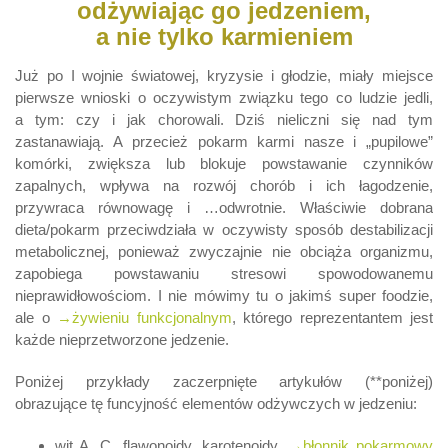
odżywiając go jedzeniem,
a nie tylko karmieniem
Już po I wojnie światowej, kryzysie i głodzie, miały miejsce
pierwsze wnioski o oczywistym związku tego co ludzie jedli,
a tym: czy i jak chorowali. Dziś nieliczni się nad tym
zastanawiają. A przecież pokarm karmi nasze i „pupilowe”
komórki, zwiększa lub blokuje powstawanie czynników
zapalnych, wpływa na rozwój chorób i ich łagodzenie,
przywraca równowagę i …odwrotnie. Właściwie dobrana
dieta/pokarm przeciwdziała w oczywisty sposób destabilizacji
metabolicznej, ponieważ zwyczajnie nie obciąża organizmu,
zapobiega powstawaniu stresowi spowodowanemu
nieprawidłowościom. I nie mówimy tu o jakimś super foodzie,
ale o
→żywieniu funkcjonalnym
, którego reprezentantem jest
każde nieprzetworzone jedzenie.
Poniżej przykłady zaczerpnięte artykułów (**poniżej)
obrazujące tę funcyjność elementów odżywczych w jedzeniu:
wit A, C, flawonoidy, karotenoidy,
→błonnik pokarmowy