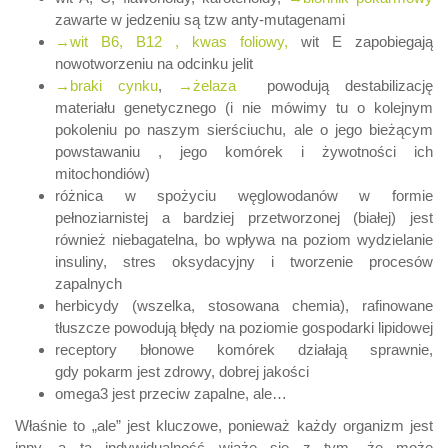
zawarte w jedzeniu są tzw anty-mutagenami
→wit B6, B12 , kwas foliowy,
wit E zapobiegają
nowotworzeniu na odcinku jelit
→braki cynku
,
→żelaza
powodują destabilizację
materiału genetycznego (i nie mówimy tu o kolejnym
pokoleniu po naszym sierściuchu, ale o jego bieżącym
powstawaniu , jego komórek i żywotności ich
mitochondiów)
różnica w spożyciu węglowodanów w formie
pełnoziarnistej a bardziej przetworzonej (białej) jest
również niebagatelna, bo wpływa na poziom wydzielanie
insuliny, stres oksydacyjny i tworzenie procesów
zapalnych
herbicydy (wszelka, stosowana chemia), rafinowane
tłuszcze powodują błędy na poziomie gospodarki lipidowej
receptory błonowe komórek działają sprawnie,
gdy pokarm jest zdrowy, dobrej jakości
omega3 jest przeciw zapalne, ale…
Właśnie to „ale” jest kluczowe, ponieważ każdy organizm jest
inny, a ta indywidualność wiąże się z tym, że może