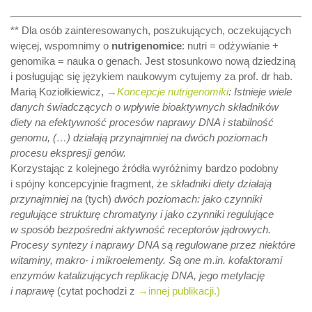
** Dla osób zainteresowanych, poszukujących, oczekujących
więcej, wspomnimy o
nutrigenomice
: nutri = odżywianie +
genomika = nauka o genach. Jest stosunkowo nową dziedziną
i posługując się językiem naukowym cytujemy za prof. dr hab.
Marią Koziołkiewicz,
→Koncepcje nutrigenomiki
:
Istnieje wiele
danych świadczących o wpływie bioaktywnych składników
diety na efektywność procesów naprawy DNA i stabilność
genomu, (…) działają przynajmniej na dwóch poziomach
procesu ekspresji genów.
Korzystając z kolejnego źródła wyróżnimy bardzo podobny
i spójny koncepcyjnie fragment, że
składniki diety
działają
przynajmniej na
(tych)
dwóch poziomach: jako czynniki
regulujące strukturę chromatyny i jako czynniki regulujące
w sposób bezpośredni aktywność receptorów jądrowych.
Procesy syntezy i naprawy DNA są regulowane przez niektóre
witaminy, makro- i mikroelementy. Są one m.in. kofaktorami
enzymów katalizujących replikację DNA, jego metylację
i naprawę
(cytat pochodzi z
→innej publikacji.)