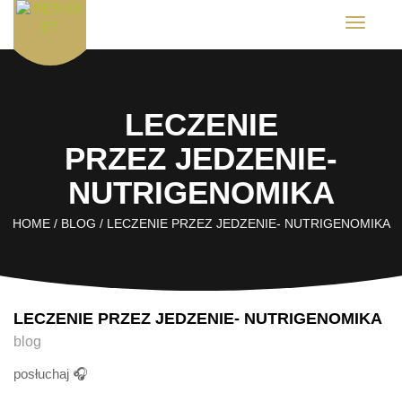
T
o
g
g
l
e
LECZENIE
n
a
v
PRZEZ JEDZENIE-
i
g
NUTRIGENOMIKA
a
t
i
HOME
/
BLOG
/
LECZENIE PRZEZ JEDZENIE- NUTRIGENOMIKA
o
n
LECZENIE PRZEZ JEDZENIE- NUTRIGENOMIKA
blog
posłuchaj 🎧