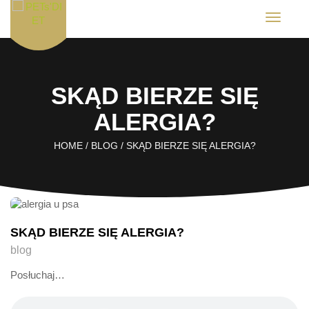
T
o
g
g
l
e
SKĄD BIERZE SIĘ
n
a
v
ALERGIA?
i
g
HOME
/
BLOG
/
SKĄD BIERZE SIĘ ALERGIA?
a
t
i
o
n
SKĄD BIERZE SIĘ ALERGIA?
blog
Posłuchaj…