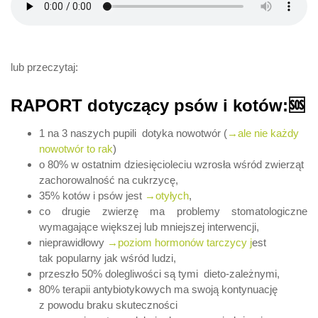
lub przeczytaj:
RAPORT dotyczący psów i kotów:🆘
1 na 3 naszych pupili dotyka nowotwór (
→ale nie każdy
nowotwór to rak
)
o 80% w ostatnim dziesięcioleciu wzrosła wśród zwierząt
zachorowalność na cukrzycę,
35% kotów i psów jest
→otyłych
,
co drugie zwierzę ma problemy stomatologiczne
wymagające większej lub mniejszej interwencji,
nieprawidłowy
→poziom hormonów tarczycy j
est
tak popularny jak wśród ludzi,
przeszło 50% dolegliwości są tymi dieto-zależnymi,
80% terapii antybiotykowych ma swoją kontynuację
z powodu braku skuteczności