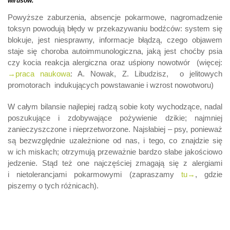
wirusów.”
Powyższe zaburzenia, absencje pokarmowe, nagromadzenie
toksyn powodują błędy w przekazywaniu bodźców: system się
blokuje, jest niesprawny, informacje błądzą, czego objawem
staje się choroba autoimmunologiczna, jaką jest choćby psia
czy kocia reakcja alergiczna oraz uśpiony nowotwór (więcej:
→praca naukowa
: A. Nowak, Z. Libudzisz, o jelitowych
promotorach indukujących powstawanie i wzrost nowotworu)
W całym bilansie najlepiej radzą sobie koty wychodzące, nadal
poszukujące i zdobywające pożywienie dzikie; najmniej
zanieczyszczone i nieprzetworzone. Najsłabiej – psy, ponieważ
są bezwzględnie uzależnione od nas, i tego, co znajdzie się
w ich miskach; otrzymują przeważnie bardzo słabe jakościowo
jedzenie. Stąd też one najczęściej zmagają się z alergiami
i nietolerancjami pokarmowymi (zapraszamy
tu→
, gdzie
piszemy o tych różnicach).