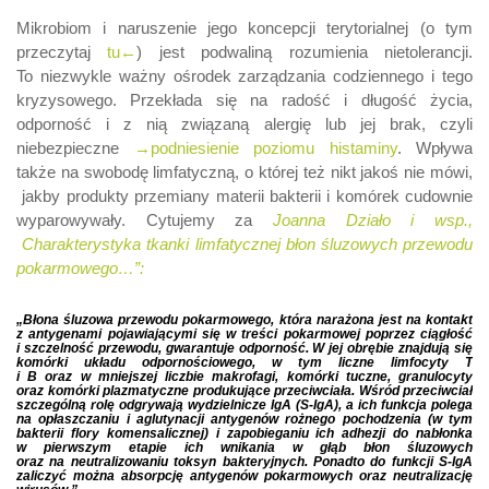
Mikrobiom i naruszenie jego koncepcji terytorialnej (o tym
przeczytaj
tu←
) jest podwaliną rozumienia nietolerancji.
To niezwykle ważny ośrodek zarządzania codziennego i tego
kryzysowego. Przekłada się na radość i długość życia,
odporność i z nią związaną alergię lub jej brak, czyli
niebezpieczne
→podniesienie poziomu histaminy
. Wpływa
także na swobodę limfatyczną, o której też nikt jakoś nie mówi,
jakby produkty przemiany materii bakterii i komórek cudownie
wyparowywały. Cytujemy za
Joanna Działo i wsp.,
Charakterystyka tkanki limfatycznej błon śluzowych przewodu
pokarmowego…”:
„Błona śluzowa przewodu pokarmowego, która narażona jest na kontakt
z antygenami pojawiającymi się w treści pokarmowej poprzez ciągłość
i szczelność przewodu, gwarantuje odporność. W jej obrębie znajdują się
komórki układu odpornościowego, w tym liczne limfocyty T
i B oraz w mniejszej liczbie makrofagi, komórki tuczne, granulocyty
oraz komórki plazmatyczne produkujące przeciwciała. Wśród przeciwciał
szczególną rolę odgrywają wydzielnicze IgA (S-IgA), a ich funkcja polega
na opłaszczaniu i aglutynacji antygenów rożnego pochodzenia (w tym
bakterii flory komensalicznej) i zapobieganiu ich adhezji do nabłonka
w pierwszym etapie ich wnikania w głąb błon śluzowych
oraz na neutralizowaniu toksyn bakteryjnych. Ponadto do funkcji S-IgA
zaliczyć można absorpcję antygenów pokarmowych oraz neutralizację