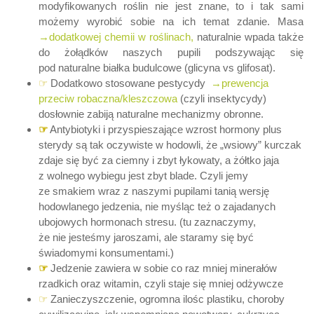
modyfikowanych roślin nie jest znane, to i tak sami
możemy wyrobić sobie na ich temat zdanie. Masa
→dodatkowej chemii w roślinach,
naturalnie wpada także
do żołądków naszych pupili podszywając się
pod naturalne białka budulcowe (glicyna vs glifosat).
☞
Dodatkowo stosowane pestycydy
→prewencja
przeciw robaczna/kleszczowa
(czyli insektycydy)
dosłownie zabiją naturalne mechanizmy obronne.
☞
Antybiotyki i przyspieszające wzrost hormony plus
sterydy są tak oczywiste w hodowli, że „wsiowy” kurczak
zdaje się być za ciemny i zbyt łykowaty, a żółtko jaja
z wolnego wybiegu jest zbyt blade. Czyli jemy
ze smakiem wraz z naszymi pupilami tanią wersję
hodowlanego jedzenia, nie myśląc też o zajadanych
ubojowych hormonach stresu. (tu zaznaczymy,
że nie jesteśmy jaroszami, ale staramy się być
świadomymi konsumentami.)
☞
Jedzenie zawiera w sobie co raz mniej minerałów
rzadkich oraz witamin, czyli staje się mniej odżywcze
☞
Zanieczyszczenie, ogromna ilośc plastiku, choroby