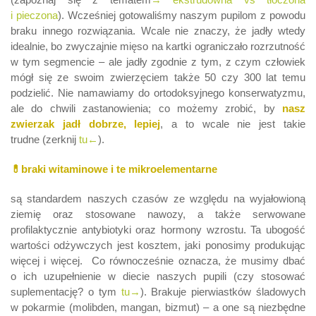
i pieczona
). Wcześniej gotowaliśmy naszym pupilom z powodu
braku innego rozwiązania. Wcale nie znaczy, że jadły wtedy
idealnie, bo zwyczajnie mięso na kartki ograniczało rozrzutność
w tym segmencie – ale jadły zgodnie z tym, z czym człowiek
mógł się ze swoim zwierzęciem także 50 czy 300 lat temu
podzielić. Nie namawiamy do ortodoksyjnego konserwatyzmu,
ale do chwili zastanowienia; co możemy zrobić, by
nasz
zwierzak jadł dobrze, lepiej
, a to wcale nie jest takie
trudne (zerknij
tu←
).
💊braki witaminowe i te mikroelementarne
są standardem naszych czasów ze względu na wyjałowioną
ziemię oraz stosowane nawozy, a także serwowane
profilaktycznie antybiotyki oraz hormony wzrostu. Ta ubogość
wartości odżywczych jest kosztem, jaki ponosimy produkując
więcej i więcej. Co równocześnie oznacza, że musimy dbać
o ich uzupełnienie w diecie naszych pupili (czy stosować
suplementację? o tym
tu→
). Brakuje pierwiastków śladowych
w pokarmie (molibden, mangan, bizmut) – a one są niezbędne