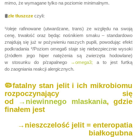
mimo, że wymagane tylko na poziomie minimalnym.
🛢
złe tłuszcze
czyli:
¹/oleje rafinowane (utwardzane, trans) ze względu na swoją
cenę, trwałość oraz będąc nośnikiem smaku – standardowo
znajdują się już w pożywieniu naszych pupili, powodując efekt
podkradania ²/Poziom omega6 staje się niebezpiecznie wysoki
(źródłem jego hiper natężenia są zwierzęta hodowlane)
w stosunku do p/zapalnego
→omega3;
a to jest furtką
do zaogniania reakcji alergicznych.
🦠fatalny stan jelit i ich mikrobiomu
rozpoczynający się
od
→niewinnego mlaskania
, gdzie
finałem jest
→nieszczelość jelit = enteropatia
białkogubna