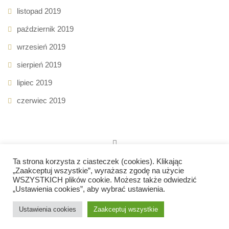
listopad 2019
październik 2019
wrzesień 2019
sierpień 2019
lipiec 2019
czerwiec 2019
Ta strona korzysta z ciasteczek (cookies). Klikając
„Zaakceptuj wszystkie”, wyrażasz zgodę na użycie
WSZYSTKICH plików cookie. Możesz także odwiedzić
„Ustawienia cookies”, aby wybrać ustawienia.
© Prawa autorskie
PETs'DIET
2026. Wszystkie prawa
zastrzeżone.
Ustawienia cookies
Zaakceptuj wszystkie
Kontakt