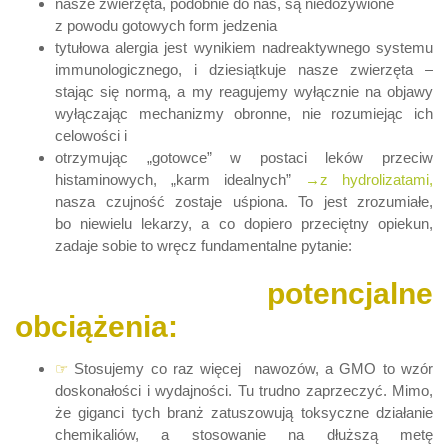
nasze zwierzęta, podobnie do nas, są niedożywione
z powodu gotowych form jedzenia
tytułowa alergia jest wynikiem nadreaktywnego systemu
immunologicznego, i dziesiątkuje nasze zwierzęta –
stając się normą, a my reagujemy wyłącznie na objawy
wyłączając mechanizmy obronne, nie rozumiejąc ich
celowości i
otrzymując „gotowce” w postaci leków przeciw
histaminowych, „karm idealnych”
→z hydrolizatami,
nasza czujność zostaje uśpiona. To jest zrozumiałe,
bo niewielu lekarzy, a co dopiero przeciętny opiekun,
zadaje sobie to wręcz fundamentalne pytanie:
potencjalne
obciążenia:
☞
Stosujemy co raz więcej nawozów, a GMO to wzór
doskonałości i wydajności. Tu trudno zaprzeczyć. Mimo,
że giganci tych branż zatuszowują toksyczne działanie
chemikaliów, a stosowanie na dłuższą metę