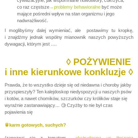
cywilizacyjne, jak wspomniane nowotwory, cukrzyca,
co raz częstsze
→problemy behawioralne
być może
mające pośredni wpływ na stan organizmu i jego
nadwrażliwość.
I moglibyśmy dalej wymieniać, ale postawimy tu kropkę,
i znajdźmy jednak wspólny mianownik naszych powyższych
dywagacji, którym jest ….
◊ POŻYWIENIE
i inne kierunkowe konkluzje ◊
Prawda, że to wszystko dzieje się od niedawna i choroby jakby
przyspieszyły? Ten kalejdoskop niedyspozycji u naszych psów
i kotów, a nawet chomików, szczurków czy królików staje się
wyraźnie zastanawiający… 🧐 Czyżby to nie był czas
pojawienia się
🥫karm gotowych, suchych?
(zapoznaj się z tematem
→ ekstrudowna vs tłoczona